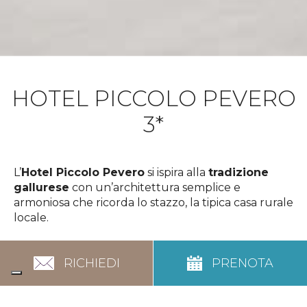
HOTEL PICCOLO PEVERO
3*
L’
Hotel Piccolo Pevero
si ispira alla
tradizione
gallurese
con un’architettura semplice e
armoniosa che ricorda lo stazzo, la tipica casa rurale
locale.
Situato nel cuore del prestigioso
Golfo del
Pevero
, a pochi metri dalle splendide
spiagge del
RICHIEDI
PRENOTA
Piccolo e Grande Pevero
, l’hotel offre
un’atmosfera
...